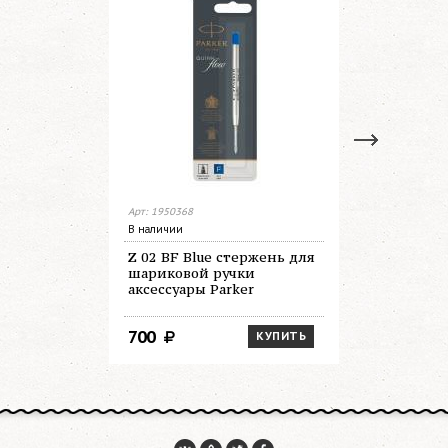
Арт: 1950368
Арт: 1950367
В наличии
В наличии
Z 02 BF Blue стержень для
Z 02 BF B
шариковой ручки
для шари
аксессуары Parker
аксессуар
700
700
КУПИТЬ