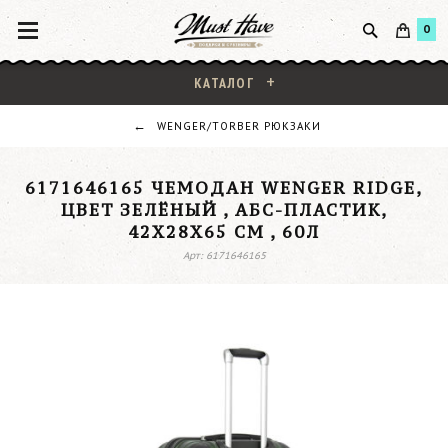
0
КАТАЛОГ
WENGER/TORBER РЮКЗАКИ
6171646165 ЧЕМОДАН WENGER RIDGE,
ЦВЕТ ЗЕЛЁНЫЙ , АБС-ПЛАСТИК,
42Х28Х65 СМ , 60Л
Арт: 6171646165