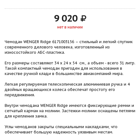
9 020
нет в наличии
Чемодан WENGER Ridge 6171003156 – стильный и легкий спутник
современного делового человека, изготовленный из
износостойкого АБС-пластика.
Его размеры составляют 34 х 24 х 54 см., а объем - всего 31 литр.
Такой компактный чемодан пригоден для использования в
качестве ручной клади в большинстве авиакомпаний мира.
Легкая регулируемая телескопическая алюминиевая ручка и 4
двойных вращающихся колеса обеспечат простоту его
передвижения.
Внутри чемодана WENGER Ridge имеются фиксирующие ремни и
сетчатый карман на молнии. Застежки-молнии оснащены петлями
для крепления замка.
Углы чемоданов закрыты специальными накладками, что
обеспечивает большую надежность уязвивым местам.