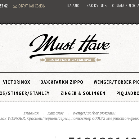
92342
КАТАЛОГ
КАК КУПИТЬ
ОПЛАТА И ДОСТ
ОБРАТНАЯ СВЯЗЬ
VICTORINOX
ЗАЖИГАЛКИ ZIPPO
WENGER/TORBER Р
OS/STINGER/STANLEY
ZINGER & SOLINGEN
PIQUADR
Главная
Каталог
Wenger/Torber рюкзаки
зак WENGER, красный/черный/серый, полиэстер 600D/2 мм рипстоп/фьюжн