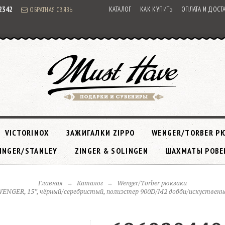
92342
КАТАЛОГ
КАК КУПИТЬ
ОПЛАТА И ДОСТ
ОБРАТНАЯ СВЯЗЬ
VICTORINOX
ЗАЖИГАЛКИ ZIPPO
WENGER/TORBER Р
INGER/STANLEY
ZINGER & SOLINGEN
ШАХМАТЫ РОВЕ
Главная
Каталог
Wenger/Torber рюкзаки
ENGER, 15”, чёрный/серебристый, полиэстер 900D/М2 добби/искуственная