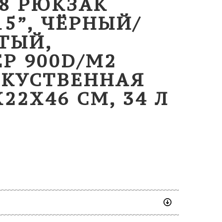
08 РЮКЗАК
15”, ЧЁРНЫЙ/
ТЫЙ,
Р 900D/М2
СКУСТВЕННАЯ
22X46 СМ, 34 Л