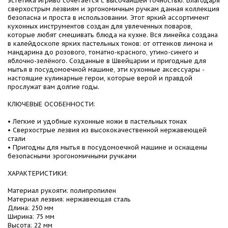
сверхострым лезвиям и эргономичным ручкам данная коллекция
безопасна и проста в использовании. Этот яркий ассортимент
кухонных инструментов создан для увлеченных поваров,
которые любят смешивать блюда на кухне. Вся линейка создана
в калейдоскопе ярких пастельных тонов: от оттенков лимона и
мандарина до розового, томатно-красного, утино-синего и
яблочно-зелёного. Созданные в Швейцарии и пригодные для
мытья в посудомоечной машине, эти кухонные аксессуары -
настоящие кулинарные герои, которые верой и правдой
прослужат вам долгие годы.
КЛЮЧЕВЫЕ ОСОБЕННОСТИ:
• Легкие и удобные кухонные ножи в пастельных тонах
• Сверхострые лезвия из высококачественной нержавеющей
стали
• Пригодны для мытья в посудомоечной машине и оснащены
безопасными эрогономичными ручками
ХАРАКТЕРИСТИКИ:
Материал рукояти: полипропилен
Материал лезвия: нержавеющая сталь
Длина: 250 мм
Ширина: 75 мм
Высота: 22 мм