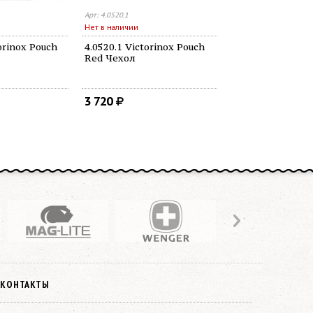
Арт: 4.0520.1
Арт: 4.1824
Нет в наличии
Нет в наличии
orinox Pouch
4.0520.1 Victorinox Pouch
4.1824 Victorin
Red Чехол
крепление че
3 720
210
КОНТАКТЫ