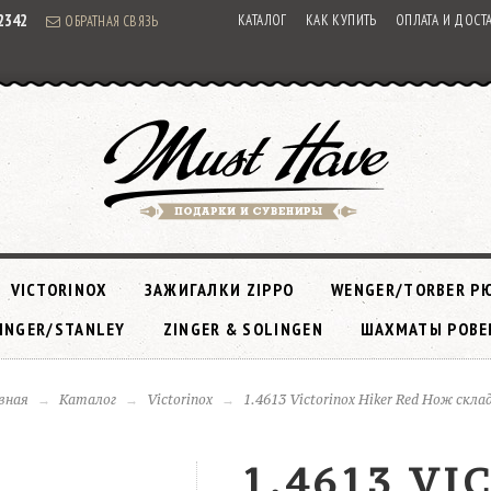
92342
КАТАЛОГ
КАК КУПИТЬ
ОПЛАТА И ДОСТ
ОБРАТНАЯ СВЯЗЬ
VICTORINOX
ЗАЖИГАЛКИ ZIPPO
WENGER/TORBER Р
INGER/STANLEY
ZINGER & SOLINGEN
ШАХМАТЫ РОВЕ
вная
Каталог
Victorinox
1.4613 Victorinox Hiker Red Нож скла
1.4613 VI