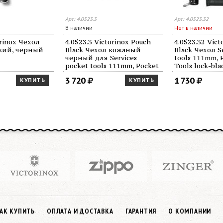
Арт: 4.0523.3
Арт: 4.0523.32
В наличии
Нет в наличии
orinox Чехол
4.0523.3 Victorinox Pouch
4.0523.32 Vict
кий, черный
Black Чехол кожаный
Black Чехол S
черный для Services
tools 111mm, 
pocket tools 111mm, Pocket
Tools lock-bl
Multi Tools lock-blade 111
Swiss Tools Spi
3 720
1 730
КУПИТЬ
КУПИТЬ
mm, Swiss Tools Spirit, Swiss
Tools, 3 уровн
Tools, до 3
АК КУПИТЬ
ОПЛАТА И ДОСТАВКА
ГАРАНТИЯ
О КОМПАНИИ