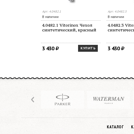
Арт: 4.0482.1
Арт: 4.0482.3
В наличии
В наличии
4.0482.1 Vitorinox Чехол
4.0482.3 Vit
синтетический, красный
синтетичес
3 430
3 430
КУПИТЬ
КАТАЛОГ
К