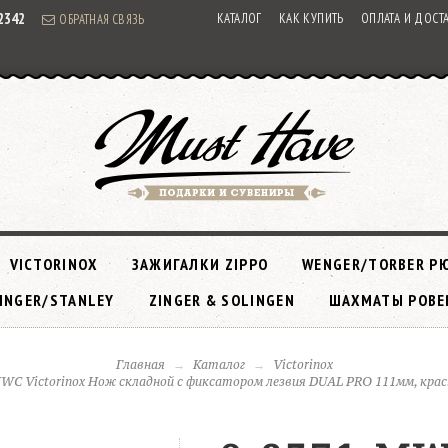
92342
КАТАЛОГ
КАК КУПИТЬ
ОПЛАТА И ДОСТ
ОБРАТНАЯ СВЯЗЬ
VICTORINOX
ЗАЖИГАЛКИ ZIPPO
WENGER/TORBER Р
INGER/STANLEY
ZINGER & SOLINGEN
ШАХМАТЫ РОВЕ
Главная
Каталог
Victorinox
WC Victorinox Нож складной с фиксатором лезвия DUAL PRO 111мм, крас