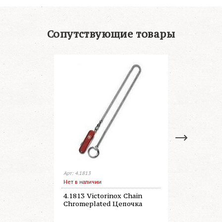
Сопутствующие товары
Арт: 4.1813
Арт: 4.1814
Нет в наличии
В наличии
4.1813 Victorinox Chain
4.1814 Vic
Chromeplated Цепочка
nickelpla