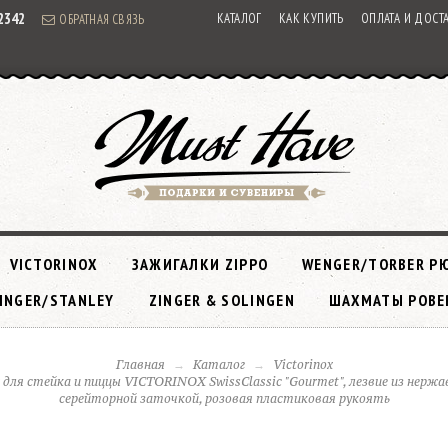
92342
КАТАЛОГ
КАК КУПИТЬ
ОПЛАТА И ДОСТ
ОБРАТНАЯ СВЯЗЬ
VICTORINOX
ЗАЖИГАЛКИ ZIPPO
WENGER/TORBER Р
INGER/STANLEY
ZINGER & SOLINGEN
ШАХМАТЫ РОВЕ
Главная
Каталог
Victorinox
 для стейка и пиццы VICTORINOX SwissClassic "Gourmet", лезвие из нержа
серейторной заточкой, розовая пластиковая рукоять