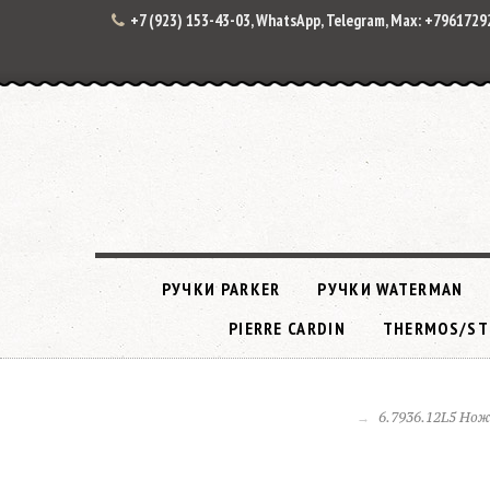
+7 (923) 153-43-03, WhatsApp, Telegram, Max: +796172
РУЧКИ PARKER
РУЧКИ WATERMAN
PIERRE CARDIN
THERMOS/ST
6.7936.12L5 Нож