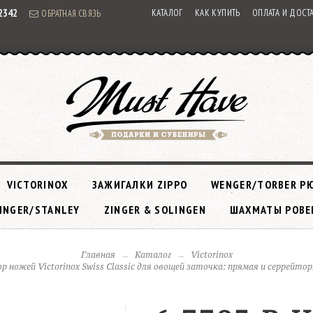
92342
КАТАЛОГ
КАК КУПИТЬ
ОПЛАТА И ДОСТ
ОБРАТНАЯ СВЯЗЬ
VICTORINOX
ЗАЖИГАЛКИ ZIPPO
WENGER/TORBER Р
INGER/STANLEY
ZINGER & SOLINGEN
ШАХМАТЫ РОВЕ
Главная
Каталог
Victorinox
ор ножей Victorinox Swiss Classic для овощей заточка: прямая и серрейто