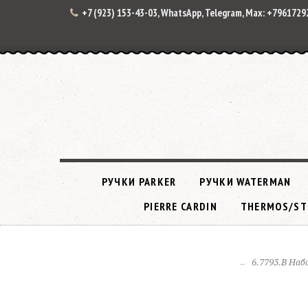
+7 (923) 153-43-03, WhatsApp, Telegram, Max: +796172
РУЧКИ PARKER
РУЧКИ WATERMAN
PIERRE CARDIN
THERMOS/ST
6.7793.B Наб