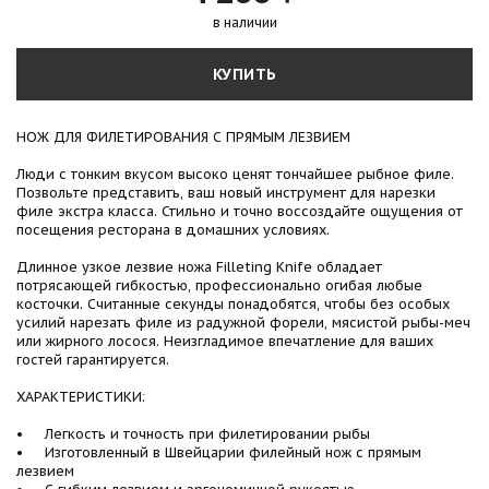
в наличии
КУПИТЬ
НОЖ ДЛЯ ФИЛЕТИРОВАНИЯ С ПРЯМЫМ ЛЕЗВИЕМ
Люди с тонким вкусом высоко ценят тончайшее рыбное филе.
Позвольте представить, ваш новый инструмент для нарезки
филе экстра класса. Стильно и точно воссоздайте ощущения от
посещения ресторана в домашних условиях.
Длинное узкое лезвие ножа Filleting Knife обладает
потрясающей гибкостью, профессионально огибая любые
косточки. Считанные секунды понадобятся, чтобы без особых
усилий нарезать филе из радужной форели, мясистой рыбы-меч
или жирного лосося. Неизгладимое впечатление для ваших
гостей гарантируется.
ХАРАКТЕРИСТИКИ:
• Легкость и точность при филетировании рыбы
• Изготовленный в Швейцарии филейный нож с прямым
лезвием
• С гибким лезвием и эргономичной рукоятью