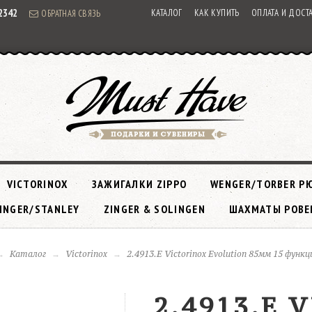
92342
КАТАЛОГ
КАК КУПИТЬ
ОПЛАТА И ДОСТ
ОБРАТНАЯ СВЯЗЬ
VICTORINOX
ЗАЖИГАЛКИ ZIPPO
WENGER/TORBER Р
INGER/STANLEY
ZINGER & SOLINGEN
ШАХМАТЫ РОВЕ
Каталог
Victorinox
2.4913.E Victorinox Evolution 85мм 15 функ
2.4913.E 