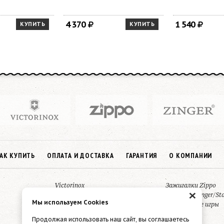
4 370
1 540
КУПИТЬ
КУПИТЬ
АК КУПИТЬ
ОПЛАТА И ДОСТАВКА
ГАРАНТИЯ
О КОМПАНИИ
Victorinox
Зажигалки Zippo
×
Pierre Cardin
Thermos/Stinger/St
Мы используем Cookies
MagLite фонари
Настольные игры
Продолжая использовать наш сайт, вы соглашаетесь