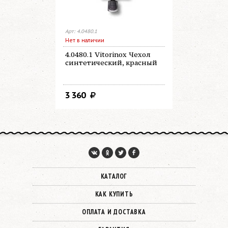
Арт: 4.0480.1
Арт: 4.0520.3
Нет в наличии
В наличии
4.0480.1 Vitorinox Чехол
4.0520.3 V
синтетический, красный
Black Чех
3 360
3 720
КАТАЛОГ
КАК КУПИТЬ
ОПЛАТА И ДОСТАВКА